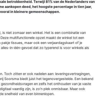
kale betrokkenheid. Terwijl 81% van de Nederlanders van
line aankopen deed, het hoogste percentage in tien jaar,
, vooral in kleinere gemeenschappen.
 is niet zomaar een winkel. Het is een combinatie van
. Deze multifunctionele opzet maakt de winkel tot een
n pakje tissues, maar ook een verjaardagskaart of je
at alles-in-één-gevoel dat zo typerend is voor winkels als
. Toch zitten er ook nadelen aan: leveringsvertragingen,
erij Soorsma biedt juist het tegenovergestelde. Een bekend
ij gezondheidsvragen en zelfs het onthouden van je vaste
gitaal vaardig zijn, is zo’n plek onmisbaar. Maar ook
 de snelheid van even binnenlopen.