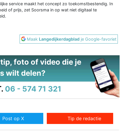
ijke service maakt het concept zo toekomstbestendig. In
d of prijs, zet Soorsma in op wat niet digitaal te
eid.
Maak
Langedijkerdagblad
je Google-favoriet
ip, foto of video die je
s wilt delen?
.
06 - 574 71 321
Post op X
Tip de redactie