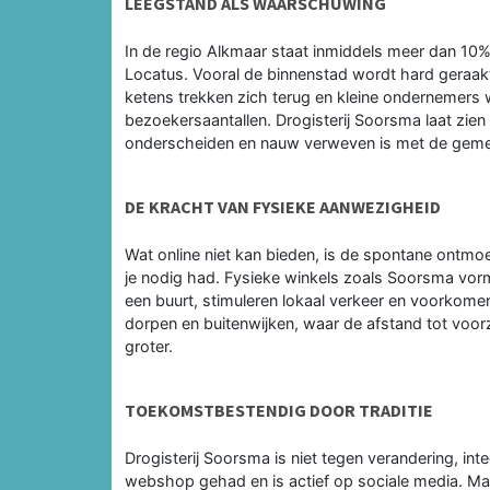
LEEGSTAND ALS WAARSCHUWING
In de regio Alkmaar staat inmiddels meer dan 10% v
Locatus. Vooral de binnenstad wordt hard geraakt
ketens trekken zich terug en kleine ondernemers 
bezoekersaantallen. Drogisterij Soorsma laat zien
onderscheiden en nauw verweven is met de gem
DE KRACHT VAN FYSIEKE AANWEZIGHEID
Wat online niet kan bieden, is de spontane ontmoeti
je nodig had. Fysieke winkels zoals Soorsma vorm
een buurt, stimuleren lokaal verkeer en voorkomen 
dorpen en buitenwijken, waar de afstand tot voorzi
groter.
TOEKOMSTBESTENDIG DOOR TRADITIE
Drogisterij Soorsma is niet tegen verandering, inte
webshop gehad en is actief op sociale media. Maar 