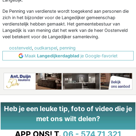
De Penning van verdienste wordt toegekend aan personen die
zich in het bijzonder voor de Langedijker gemeenschap
verdienstelijk hebben gemaakt. Het gemeentebestuur van
Langedijk is van mening dat het werk van de heer Oostenveld
veel betekent voor de Langedijker samenleving.
oostenveld
,
oudkarspel
,
penning
Maak
Langedijkerdagblad
je Google-favoriet
Heb je een leuke tip, foto of video die je
met ons wilt delen?
APP ONS!
T.
06 - 574 71 321