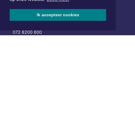
Hoofdvestiging:
van Benthuizenlaan 1
Ik accepteer cookies
1701 BZ Heerhugowaard
072 8200 600
redactie@xyto.nl
www.xyto.nl
SOCIAL MEDIA
NIEUWSBRIEF AANMELDEN
Schrijf je in voor onze nieuwsbrief en krijg wekelijks een
samenvatting van alle gebeurtenissen uit jouw regio.
Aanmelden
ONLINE DAGBLADEN