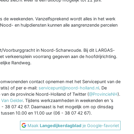
ens de weekenden. Vanzelfsprekend wordt alles in het werk
. Nood- en hulpdiensten kunnen alle aangrenzende percelen
aat/Voorburggracht in Noord-Scharwoude. Bij dit LARGAS-
het verkeersplein voorrang gegeven aan de hoofdrijrichting.
elijke Randweg.
n omwonenden contact opnemen met het Servicepunt van de
tis) of per e-mail:
servicepunt@noord-holland.nl
. De
van de provincie Noord-Holland of Twitter (
@ProvincieNH
).
n
Van Gelder
. Tijdens werkzaamheden in weekenden en ‘s
- 38 07 42 67. Daarnaast is het mogelijk om op dinsdag
r tussen 10.00 en 11.00 uur (06 - 38 07 42 67).
Maak
Langedijkerdagblad
je Google-favoriet