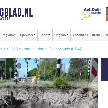
GBLAD.NL
n waard
Regionaal
Specials
Sport
Uitgaan
Vacatures
Krant
Co
werk LARGAS en rotonde Noord-Scharwoude (N504)