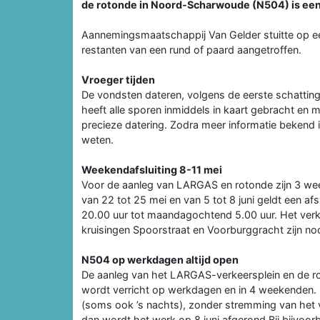
de rotonde in Noord-Scharwoude (N504) is een
Aannemingsmaatschappij Van Gelder stuitte op een
restanten van een rund of paard aangetroffen.
Vroeger tijden
De vondsten dateren, volgens de eerste schatting
heeft alle sporen inmiddels in kaart gebracht en
precieze datering. Zodra meer informatie bekend i
weten.
Weekendafsluiting 8-11 mei
Voor de aanleg van LARGAS en rotonde zijn 3 wee
van 22 tot 25 mei en van 5 tot 8 juni geldt een a
20.00 uur tot maandagochtend 5.00 uur. Het verk
kruisingen Spoorstraat en Voorburggracht zijn nooi
N504 op werkdagen altijd open
De aanleg van het LARGAS-verkeersplein en de rot
wordt verricht op werkdagen en in 4 weekenden.
(soms ook ’s nachts), zonder stremming van het
dan wordt het werk op 8 juni afgerond.Bij bijvoorbe