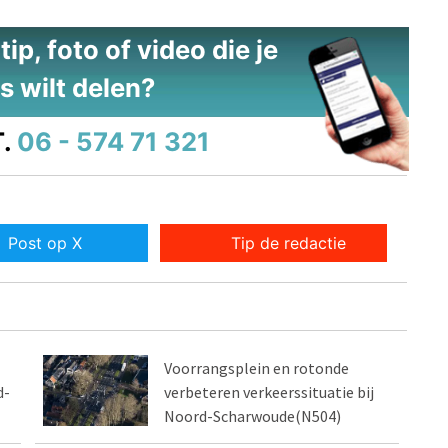
ip, foto of video die je
s wilt delen?
.
06 - 574 71 321
Post op X
Tip de redactie
Voorrangsplein en rotonde
d-
verbeteren verkeerssituatie bij
Noord-Scharwoude(N504)