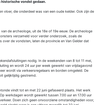
 historische vondst gedaan.
 vloer, die onderdeel was van een oude kelder. Ook zijn de
 van de archeologe, uit de 18e of 19e eeuw. De archeologe
 monsters verzameld voor verder onderzoek, zoals de
s over de vondsten, laten de provincie en Van Gelder dat
kendafsluitingen nodig. In de weekenden van 8 tot 11 mei,
fsluiting en wordt 24 uur per week gewerkt van vrijdagavond
eer wordt via verkeersregelaars en borden omgeleid. De
t gelijktijdig gestremd.
onde vindt tot en met 22 juni gefaseerd plaats. Het werk
 Op werkdagen wordt gewerkt tussen 7.00 uur en 17.00 uur
 verkeer. Doen zich geen onvoorziene omstandigheden voor,
eld slecht weer is een uitloop mogelijk tot 22 juni.