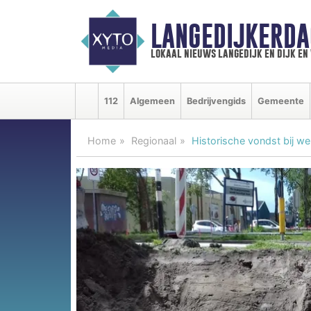
LANGEDIJKERDA
lokaal nieuws langedijk en dijk e
112
Algemeen
Bedrijvengids
Gemeente
Home
Regionaal
Historische vondst bij 