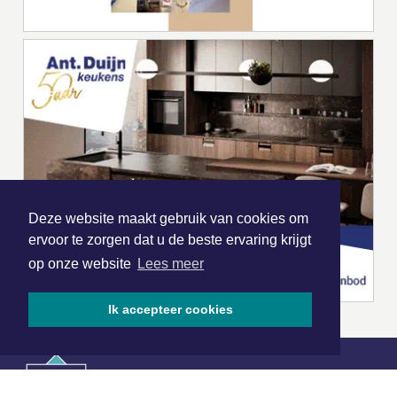
Deze website maakt gebruik van cookies om
ervoor te zorgen dat u de beste ervaring krijgt
op onze website
Lees meer
Ik accepteer cookies
|
Nieuws | Sport | Evenementen