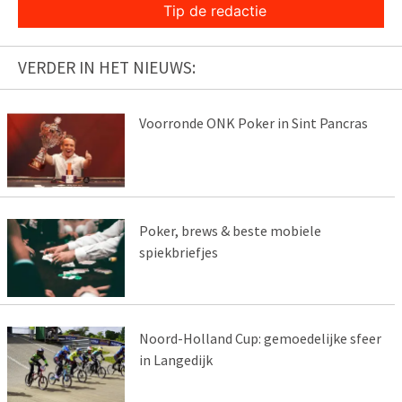
Tip de redactie
VERDER IN HET NIEUWS:
Voorronde ONK Poker in Sint Pancras
Poker, brews & beste mobiele
spiekbriefjes
Noord-Holland Cup: gemoedelijke sfeer
in Langedijk