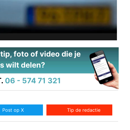
ip, foto of video die je
s wilt delen?
.
06 - 574 71 321
Post op X
Tip de redactie