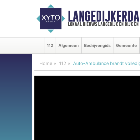
LANGEDIJKERDA
lokaal nieuws langedijk en dijk e
112
Algemeen
Bedrijvengids
Gemeente
Home
112
Auto-Ambulance brandt volledig