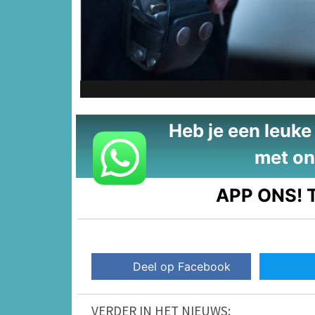
Heb je een leuke t
met on
APP ONS!
T
Deel op Facebook
VERDER IN HET NIEUWS: