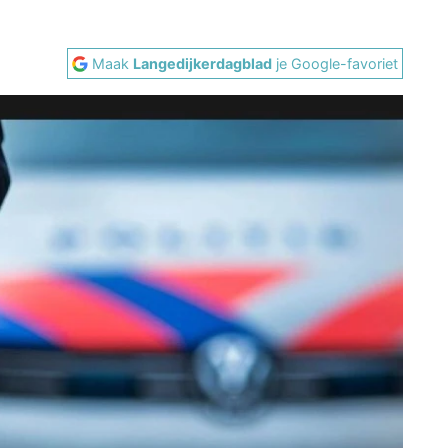
Maak
Langedijkerdagblad
je Google-favoriet