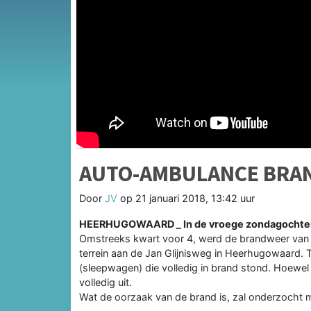
AUTO-AMBULANCE BRAN
Door
JV
op
21 januari 2018, 13:42 uur
HEERHUGOWAARD _ In de vroege zondagochtend 
Omstreeks kwart voor 4, werd de brandweer van
terrein aan de Jan Glijnisweg in Heerhugowaard.
(sleepwagen) die volledig in brand stond. Hoewe
volledig uit.
Wat de oorzaak van de brand is, zal onderzocht