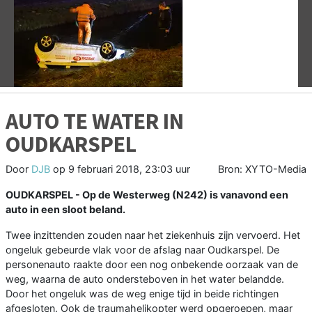
Vorige
V
AUTO TE WATER IN
OUDKARSPEL
Door
DJB
op
9 februari 2018, 23:03 uur
Bron: XYTO-Media
OUDKARSPEL -
Op de Westerweg (N242) is vanavond een
auto in een sloot beland.
Twee inzittenden zouden naar het ziekenhuis zijn vervoerd. Het
ongeluk gebeurde vlak voor de afslag naar Oudkarspel. De
personenauto raakte door een nog onbekende oorzaak van de
weg, waarna de auto ondersteboven in het water belandde.
Door het ongeluk was de weg enige tijd in beide richtingen
afgesloten. Ook de traumahelikopter werd opgeroepen, maar