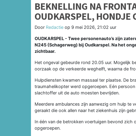
BEKNELLING NA FRONTA
OUDKARSPEL, HONDJE 
Door
Redactie
op
9 mei 2026, 21:02 uur
OUDKARSPEL - Twee personenauto’s zijn zaterd
N245 (Schagerweg) bij Oudkarspel. Na het onge
zichtbaar.
Het ongeval gebeurde rond 20.05 uur. Mogelijk 
oorzaak op de verkeerde weghelft, waarna de fron
Hulpdiensten kwamen massaal ter plaatse. De br
traumahelikopter werd opgeroepen. Eén persoon r
slachtoffer uit de auto moesten bevrijden.
Meerdere ambulances zijn aanwezig om hulp te ve
geraakt die ook allen naar het ziekenhuis zijn geb
In één van de betrokken voertuigen bevond zich 
opgeroepen.