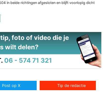
in beide richtingen afgesloten en blijft voorlopig dicht
ip, foto of video die je
s wilt delen?
.
06 - 574 71 321
Post op X
Tip de redactie