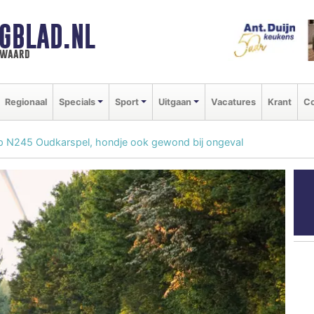
GBLAD.NL
n waard
Regionaal
Specials
Sport
Uitgaan
Vacatures
Krant
Co
 op N245 Oudkarspel, hondje ook gewond bij ongeval