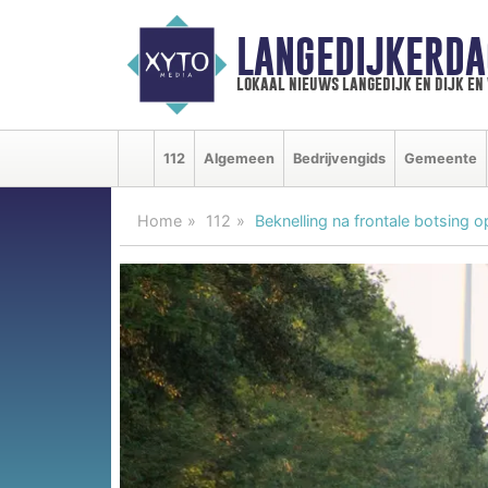
LANGEDIJKERDA
lokaal nieuws langedijk en dijk e
112
Algemeen
Bedrijvengids
Gemeente
Home
112
Beknelling na frontale botsing