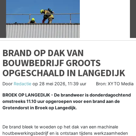
Vorige
V
BRAND OP DAK VAN
BOUWBEDRIJF GROOTS
OPGESCHAALD IN LANGEDIJK
Door
Redactie
op
28 mei 2026, 11:39 uur
Bron: XYTO Media
BROEK OP LANGEDIJK - De brandweer is donderdagochtend
omstreeks 11.10 uur opgeroepen voor een brand aan de
Grotendorst in Broek op Langedijk.
De brand bleek te woeden op het dak van een machinale
houtbewerkingsbedrijf en is ontstaan tijdens werkzaamheden