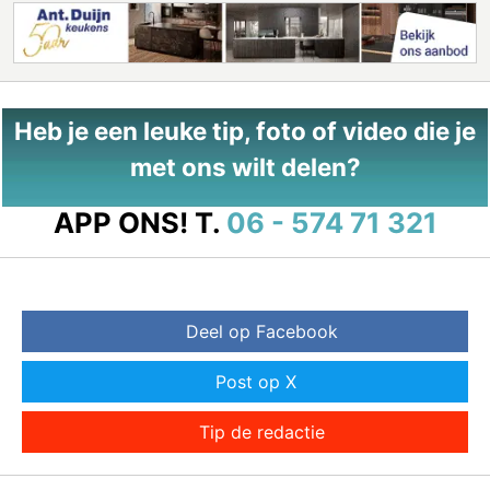
Heb je een leuke tip, foto of video die je
met ons wilt delen?
APP ONS!
T.
06 - 574 71 321
Deel op Facebook
Post op X
Tip de redactie