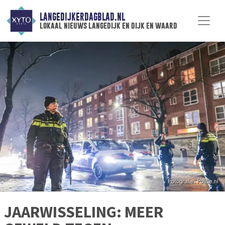
LANGEDIJKERDAGBLAD.NL
lokaal nieuws langedijk en dijk en waard
JAARWISSELING: MEER