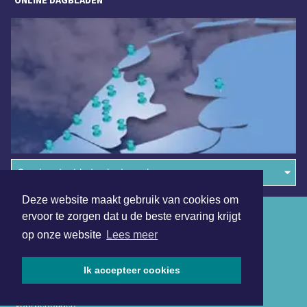
ONLINE DAGBLADEN
Overige dagbladen in de regio
Deze website maakt gebruik van cookies om
Algemene voorwaarden
ervoor te zorgen dat u de beste ervaring krijgt
op onze website
Lees meer
Disclaimer
Privacy Statement
Ik accepteer cookies
Copyright (c) 2026 | Langedijkerdagblad.nl - Alle rechten
voorbehouden