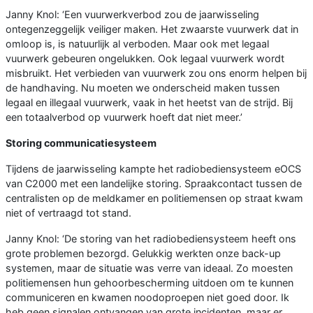
Janny Knol: ‘Een vuurwerkverbod zou de jaarwisseling
ontegenzeggelijk veiliger maken. Het zwaarste vuurwerk dat in
omloop is, is natuurlijk al verboden. Maar ook met legaal
vuurwerk gebeuren ongelukken. Ook legaal vuurwerk wordt
misbruikt. Het verbieden van vuurwerk zou ons enorm helpen bij
de handhaving. Nu moeten we onderscheid maken tussen
legaal en illegaal vuurwerk, vaak in het heetst van de strijd. Bij
een totaalverbod op vuurwerk hoeft dat niet meer.’
Storing communicatiesysteem
Tijdens de jaarwisseling kampte het radiobediensysteem eOCS
van C2000 met een landelijke storing. Spraakcontact tussen de
centralisten op de meldkamer en politiemensen op straat kwam
niet of vertraagd tot stand.
Janny Knol: ‘De storing van het radiobediensysteem heeft ons
grote problemen bezorgd. Gelukkig werkten onze back-up
systemen, maar de situatie was verre van ideaal. Zo moesten
politiemensen hun gehoorbescherming uitdoen om te kunnen
communiceren en kwamen noodoproepen niet goed door. Ik
heb geen signalen ontvangen van grote incidenten, maar er