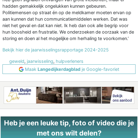
hadden gemakkelijk ongelukken kunnen gebeuren.
Politiemensen op straat én op de meldkamer moeten ervan op
aan kunnen dat hun communicatiemiddelen werken. Dat was
niet het geval en dat kan niet. Ik heb dan ook alle begrip voor
hun boosheid en frustratie. We onderzoeken de oorzaak van de
storing en doen al het mogelijke om herhaling te voorkomen.’
Bekijk hier de jaarwisselingsrapportage 2024-2025
geweld
,
jaarwisseling
,
hulpverleners
Maak
Langedijkerdagblad
je Google-favoriet
Heb je een leuke tip, foto of video die je
met ons wilt delen?