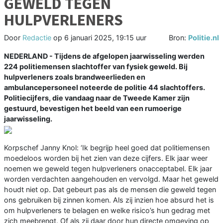
GEWELD TEGEN
HULPVERLENERS
Door
Redactie
op
6 januari 2025, 19:15 uur
Bron:
Politie.nl
NEDERLAND - Tijdens de afgelopen jaarwisseling werden
224 politiemensen slachtoffer van fysiek geweld. Bij
hulpverleners zoals brandweerlieden en
ambulancepersoneel noteerde de politie 44 slachtoffers.
Politiecijfers, die vandaag naar de Tweede Kamer zijn
gestuurd, bevestigen het beeld van een rumoerige
jaarwisseling.
Korpschef Janny Knol: ‘Ik begrijp heel goed dat politiemensen
moedeloos worden bij het zien van deze cijfers. Elk jaar weer
noemen we geweld tegen hulpverleners onacceptabel. Elk jaar
worden verdachten aangehouden en vervolgd. Maar het geweld
houdt niet op. Dat gebeurt pas als de mensen die geweld tegen
ons gebruiken bij zinnen komen. Als zij inzien hoe absurd het is
om hulpverleners te belagen en welke risico’s hun gedrag met
zich meebrengt. Of als zij daar door hun directe omgeving op