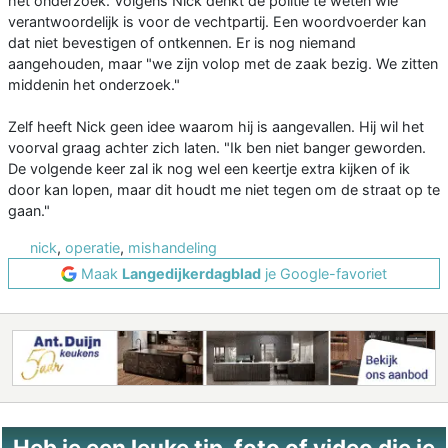
het onderzoek. Volgens Nick denkt de politie te weten wie
verantwoordelijk is voor de vechtpartij. Een woordvoerder kan
dat niet bevestigen of ontkennen. Er is nog niemand
aangehouden, maar "we zijn volop met de zaak bezig. We zitten
middenin het onderzoek."
Zelf heeft Nick geen idee waarom hij is aangevallen. Hij wil het
voorval graag achter zich laten. "Ik ben niet banger geworden.
De volgende keer zal ik nog wel een keertje extra kijken of ik
door kan lopen, maar dit houdt me niet tegen om de straat op te
gaan."
nick
,
operatie
,
mishandeling
Maak
Langedijkerdagblad
je Google-favoriet
Heb je een leuke tip, foto of video die je