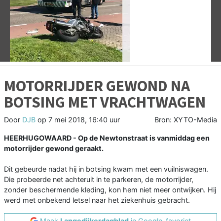
Vorige
V
MOTORRIJDER GEWOND NA
BOTSING MET VRACHTWAGEN
Door
DJB
op
7 mei 2018, 16:40 uur
Bron: XYTO-Media
HEERHUGOWAARD - Op de Newtonstraat is vanmiddag een
motorrijder gewond geraakt.
Dit gebeurde nadat hij in botsing kwam met een vuilniswagen.
Die probeerde net achteruit in te parkeren, de motorrijder,
zonder beschermende kleding, kon hem niet meer ontwijken. Hij
werd met onbekend letsel naar het ziekenhuis gebracht.
Maak
Langedijkerdagblad
je Google-favoriet