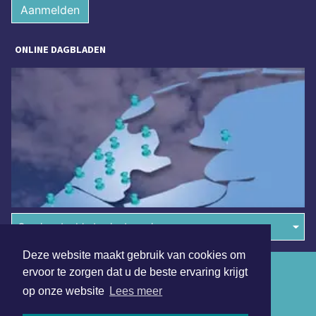
Aanmelden
ONLINE DAGBLADEN
Overige dagbladen in de regio
Deze website maakt gebruik van cookies om
Algemene voorwaarden
ervoor te zorgen dat u de beste ervaring krijgt
op onze website
Lees meer
Disclaimer