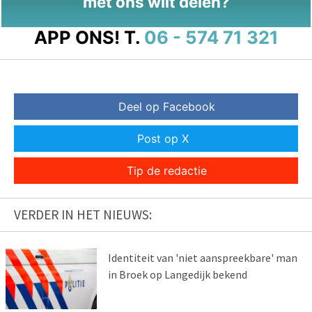
met ons wilt delen?
APP ONS!
T.
06 - 574 71 321
Deel op Facebook
Post op X
Tip de redactie
VERDER IN HET NIEUWS:
Identiteit van 'niet aanspreekbare' man
in Broek op Langedijk bekend