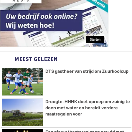
MEEST GELEZEN
DTS gastheer van strijd om Zuurkoolcup
Droogte: HHNK doet oproep om zuinig te
doen met water en bereidt verdere
maatregelen voor
Een nieuw theaterseizoen gevuld met