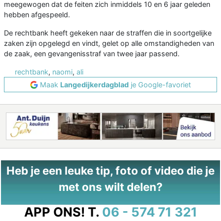
meegewogen dat de feiten zich inmiddels 10 en 6 jaar geleden
hebben afgespeeld.
De rechtbank heeft gekeken naar de straffen die in soortgelijke
zaken zijn opgelegd en vindt, gelet op alle omstandigheden van
de zaak, een gevangenisstraf van twee jaar passend.
rechtbank
,
naomi
,
ali
Maak
Langedijkerdagblad
je Google-favoriet
Heb je een leuke tip, foto of video die je
met ons wilt delen?
APP ONS!
T.
06 - 574 71 321