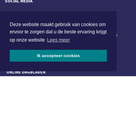
SOCIAL MEDIA
NIEUWSBRIEF AANMELDEN
Deze website maakt gebruik van cookies om
ervoor te zorgen dat u de beste ervaring krijgt
Schrijf je in voor onze nieuwsbrief en krijg wekelijks een
op onze website
Lees meer
samenvatting van alle gebeurtenissen uit jouw regio.
Aanmelden
Ik accepteer cookies
ONLINE DAGBLADEN