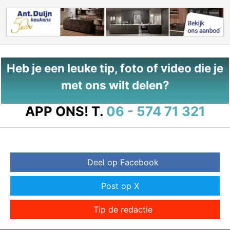
Heb je een leuke tip, foto of video die je
met ons wilt delen?
APP ONS!
T.
06 - 574 71 321
Deel op Facebook
Post op X
Tip de redactie