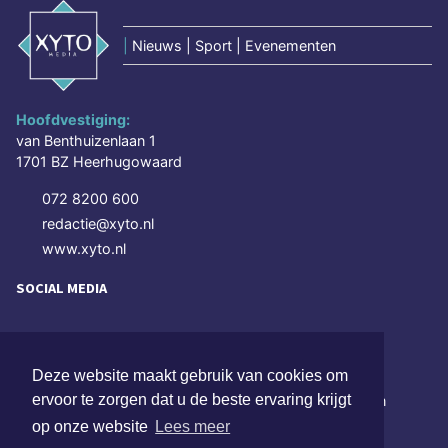
|
Nieuws | Sport | Evenementen
Hoofdvestiging:
van Benthuizenlaan 1
1701 BZ Heerhugowaard
072 8200 600
redactie@xyto.nl
www.xyto.nl
SOCIAL MEDIA
NIEUWSBRIEF AANMELDEN
Deze website maakt gebruik van cookies om
ervoor te zorgen dat u de beste ervaring krijgt
Schrijf je in voor onze nieuwsbrief en krijg wekelijks een
samenvatting van alle gebeurtenissen uit jouw regio.
op onze website
Lees meer