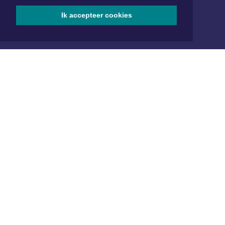
Aanmelden
Ik accepteer cookies
ONLINE DAGBLADEN
Overige dagbladen in de regio
Algemene voorwaarden
Disclaimer