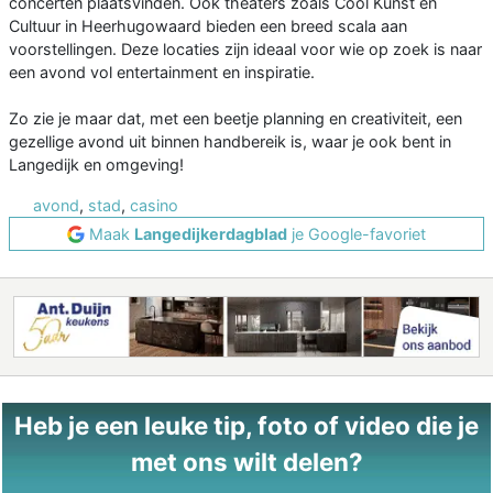
concerten plaatsvinden. Ook theaters zoals Cool Kunst en
Cultuur in Heerhugowaard bieden een breed scala aan
voorstellingen. Deze locaties zijn ideaal voor wie op zoek is naar
een avond vol entertainment en inspiratie.
Zo zie je maar dat, met een beetje planning en creativiteit, een
gezellige avond uit binnen handbereik is, waar je ook bent in
Langedijk en omgeving!
avond
,
stad
,
casino
Maak
Langedijkerdagblad
je Google-favoriet
Heb je een leuke tip, foto of video die je
met ons wilt delen?