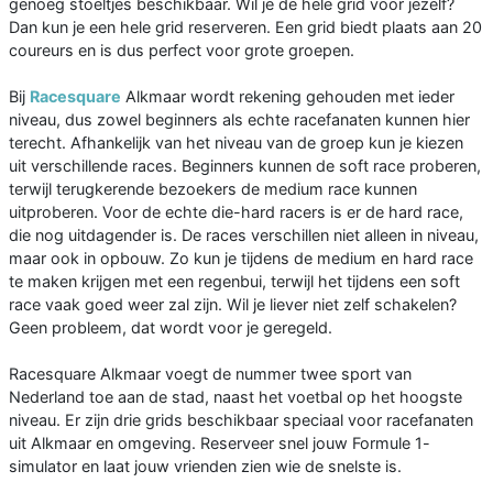
genoeg stoeltjes beschikbaar. Wil je de hele grid voor jezelf?
Dan kun je een hele grid reserveren. Een grid biedt plaats aan 20
coureurs en is dus perfect voor grote groepen.
Bij
Racesquare
Alkmaar wordt rekening gehouden met ieder
niveau, dus zowel beginners als echte racefanaten kunnen hier
terecht. Afhankelijk van het niveau van de groep kun je kiezen
uit verschillende races. Beginners kunnen de soft race proberen,
terwijl terugkerende bezoekers de medium race kunnen
uitproberen. Voor de echte die-hard racers is er de hard race,
die nog uitdagender is. De races verschillen niet alleen in niveau,
maar ook in opbouw. Zo kun je tijdens de medium en hard race
te maken krijgen met een regenbui, terwijl het tijdens een soft
race vaak goed weer zal zijn. Wil je liever niet zelf schakelen?
Geen probleem, dat wordt voor je geregeld.
Racesquare Alkmaar voegt de nummer twee sport van
Nederland toe aan de stad, naast het voetbal op het hoogste
niveau. Er zijn drie grids beschikbaar speciaal voor racefanaten
uit Alkmaar en omgeving. Reserveer snel jouw Formule 1-
simulator en laat jouw vrienden zien wie de snelste is.