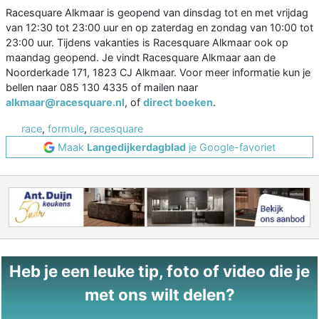
Racesquare Alkmaar is geopend van dinsdag tot en met vrijdag
van 12:30 tot 23:00 uur en op zaterdag en zondag van 10:00 tot
23:00 uur. Tijdens vakanties is Racesquare Alkmaar ook op
maandag geopend. Je vindt Racesquare Alkmaar aan de
Noorderkade 171, 1823 CJ Alkmaar. Voor meer informatie kun je
bellen naar 085 130 4335 of mailen naar
alkmaar@racesquare.nl
, of
direct boeken
.
race
,
formule
,
racesquare
Maak
Langedijkerdagblad
je Google-favoriet
Heb je een leuke tip, foto of video die je
met ons wilt delen?