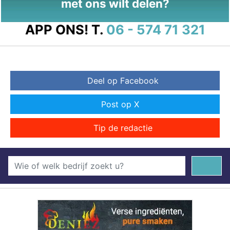
met ons wilt delen?
APP ONS!
T.
06 - 574 71 321
Deel op Facebook
Post op X
Tip de redactie