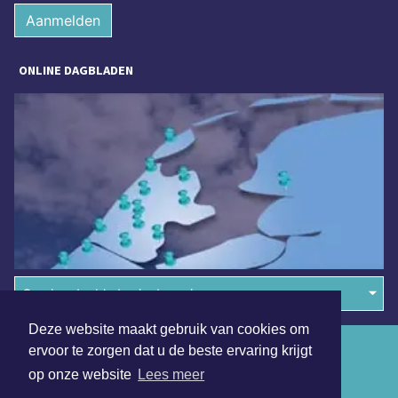
Aanmelden
ONLINE DAGBLADEN
Overige dagbladen in de regio
Deze website maakt gebruik van cookies om
Algemene voorwaarden
ervoor te zorgen dat u de beste ervaring krijgt
op onze website
Lees meer
Disclaimer