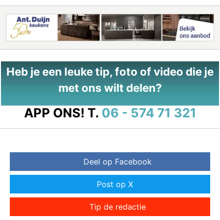
Heb je een leuke tip, foto of video die je
met ons wilt delen?
APP ONS!
T.
06 - 574 71 321
Deel op Facebook
Post op X
Tip de redactie