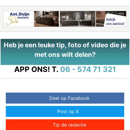
Heb je een leuke tip, foto of video die je
met ons wilt delen?
APP ONS!
T.
06 - 574 71 321
Deel op Facebook
Post op X
Tip de redactie