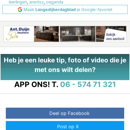
leerlingen
,
arentsz
,
oeganda
Maak
Langedijkerdagblad
je Google-favoriet
Heb je een leuke tip, foto of video die je
met ons wilt delen?
APP ONS!
T.
06 - 574 71 321
Deel op Facebook
Post op X