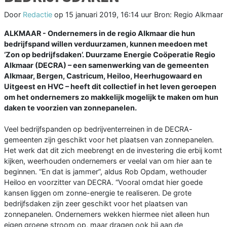
Door
Redactie
op
15 januari 2019, 16:14 uur
Bron: Regio Alkmaar
ALKMAAR - Ondernemers in de regio Alkmaar die hun
bedrijfspand willen verduurzamen, kunnen meedoen met
‘Zon op bedrijfsdaken’. Duurzame Energie Coöperatie Regio
Alkmaar (DECRA) – een samenwerking van de gemeenten
Alkmaar, Bergen, Castricum, Heiloo, Heerhugowaard en
Uitgeest en HVC – heeft dit collectief in het leven geroepen
om het ondernemers zo makkelijk mogelijk te maken om hun
daken te voorzien van zonnepanelen.
Veel bedrijfspanden op bedrijventerreinen in de DECRA-
gemeenten zijn geschikt voor het plaatsen van zonnepanelen.
Het werk dat dit zich meebrengt en de investering die erbij komt
kijken, weerhouden ondernemers er veelal van om hier aan te
beginnen. “En dat is jammer”, aldus Rob Opdam, wethouder
Heiloo en voorzitter van DECRA. “Vooral omdat hier goede
kansen liggen om zonne-energie te realiseren. De grote
bedrijfsdaken zijn zeer geschikt voor het plaatsen van
zonnepanelen. Ondernemers wekken hiermee niet alleen hun
eigen groene stroom op, maar dragen ook bij aan de