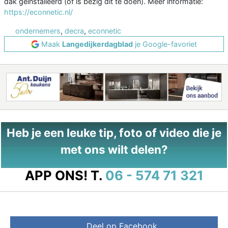
dak geïnstalleerd (of is bezig dit te doen). Meer informatie:
https://econnetic.nl/
ondernemers
,
decra
,
econnetic
Maak
Langedijkerdagblad
je Google-favoriet
Heb je een leuke tip, foto of video die je
met ons wilt delen?
APP ONS!
T.
06 - 574 71 321
Deel op Facebook