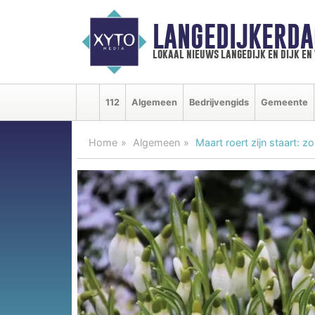
LANGEDIJKERDA
lokaal nieuws langedijk en dijk e
112
Algemeen
Bedrijvengids
Gemeente
Home
Algemeen
Maart roert zijn staart: 