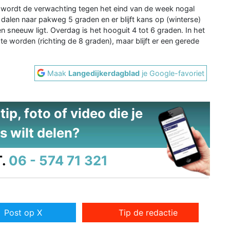
 en wordt de verwachting tegen het eind van de week nogal
 dalen naar pakweg 5 graden en er blijft kans op (winterse)
en sneeuw ligt. Overdag is het hooguit 4 tot 6 graden. In het
 te worden (richting de 8 graden), maar blijft er een gerede
Maak
Langedijkerdagblad
je Google-favoriet
ip, foto of video die je
s wilt delen?
.
06 - 574 71 321
Post op X
Tip de redactie