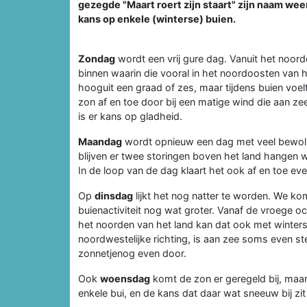
gezegde "Maart roert zijn staart" zijn naam wee
kans op enkele (winterse) buien.
Zondag
wordt een vrij gure dag. Vanuit het noord
binnen waarin die vooral in het noordoosten van 
hooguit een graad of zes, maar tijdens buien voel
zon af en toe door bij een matige wind die aan zee
is er kans op gladheid.
Maandag
wordt opnieuw een dag met veel bewolki
blijven er twee storingen boven het land hangen w
In de loop van de dag klaart het ook af en toe eve
Op
dinsdag
lijkt het nog natter te worden. We ko
buienactiviteit nog wat groter. Vanaf de vroege o
het noorden van het land kan dat ook met winters
noordwestelijke richting, is aan zee soms even s
zonnetjenog even door.
Ook
woensdag
komt de zon er geregeld bij, maar
enkele bui, en de kans dat daar wat sneeuw bij zit 