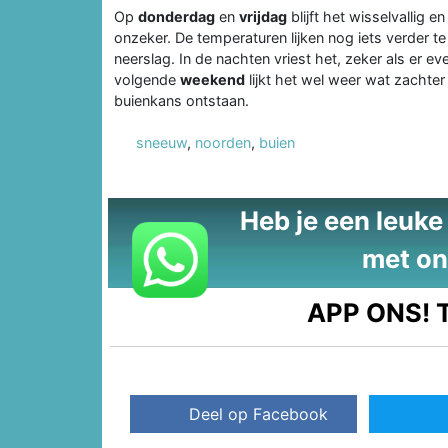
Op
donderdag
en
vrijdag
blijft het wisselvallig
onzeker. De temperaturen lijken nog iets verder te
neerslag. In de nachten vriest het, zeker als er ev
volgende
weekend
lijkt het wel weer wat zachter
buienkans ontstaan.
sneeuw
,
noorden
,
buien
Heb je een leuke t
met on
APP ONS!
T
Deel op Facebook