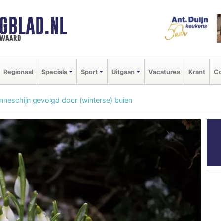
GBLAD.NL
n waard
Regionaal
Specials
Sport
Uitgaan
Vacatures
Krant
Co
zonneschijn gevolgd door (winterse) buien