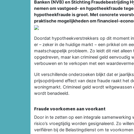
Banken (NVB) en Stichting Fraudebestrijding 
nemen om vastgoed- en hypotheekfraude tegen 
hypotheekfraude is groot. Met concrete voorst
praktische mogelijkheden om financieel-economi
Doordat hypotheekverstrekkers op dit moment inko
er – zeker in de huidige markt − een prikkel om e
maatschappelijk probleem. Zo leidt dit niet alleen
opgedreven, maar kan crimineel geld eenvoudig 
verbouwen en te verkopen met een waardevermee
Uit verschillende onderzoeken blijkt dat er jaarli
prijsopdrijvend effect van deze fraude raakt het 
woningmarkt. Crimineel geld wordt witgewassen e
wordt benadeeld.
Fraude voorkomen aan voorkant
Door in te zetten op een integrale samenwerking w
risico’s vroegtijdig worden gesignaleerd. Zo wil
verifiëren bij de Belastingdienst om te voorkome