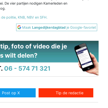
ei. De vier partijen nodigen Kamerleden en
oog.
 de politie, KNB, NBV en SFH.
Maak
Langedijkerdagblad
je Google-favoriet
ip, foto of video die je
s wilt delen?
.
06 - 574 71 321
Post op X
Tip de redactie