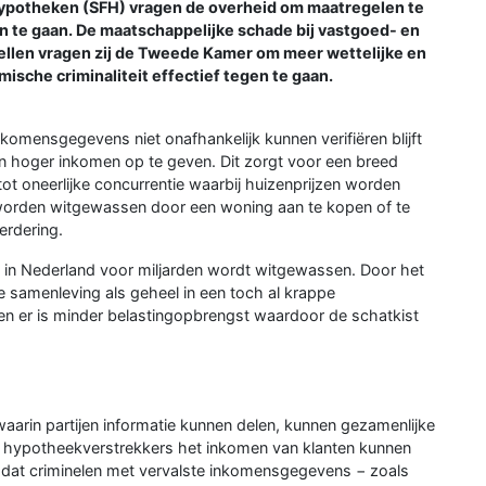
Hypotheken (SFH) vragen de overheid om maatregelen te
te gaan. De maatschappelijke schade bij vastgoed- en
ellen vragen zij de Tweede Kamer om meer wettelijke en
sche criminaliteit effectief tegen te gaan.
mensgegevens niet onafhankelijk kunnen verifiëren blijft
en hoger inkomen op te geven. Dit zorgt voor een breed
 tot oneerlijke concurrentie waarbij huizenprijzen worden
worden witgewassen door een woning aan te kopen of te
rdering.
jks in Nederland voor miljarden wordt witgewassen. Door het
de samenleving als geheel in een toch al krappe
n er is minder belastingopbrengst waardoor de schatkist
aarin partijen informatie kunnen delen, kunnen gezamenlijke
len hypotheekverstrekkers het inkomen van klanten kunnen
n dat criminelen met vervalste inkomensgegevens − zoals