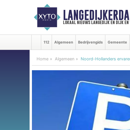
LANGEDIJKERDA
lokaal nieuws langedijk en dijk e
112
Algemeen
Bedrijvengids
Gemeente
Home
Algemeen
Noord-Hollanders ervaren