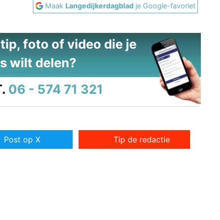
Maak
Langedijkerdagblad
je Google-favoriet
ip, foto of video die je
s wilt delen?
.
06 - 574 71 321
Post op X
Tip de redactie