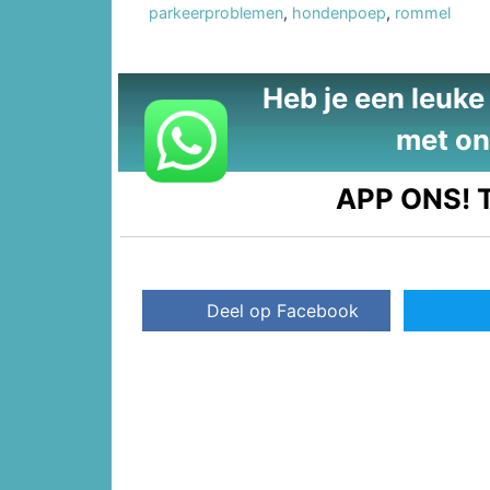
parkeerproblemen
,
hondenpoep
,
rommel
Heb je een leuke t
met on
APP ONS!
T
Deel op Facebook