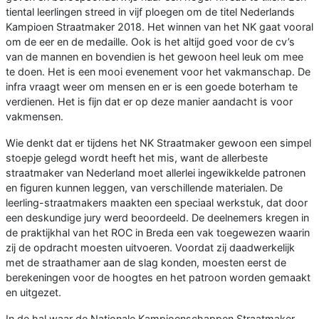
tiental leerlingen streed in vijf ploegen om de titel Nederlands
Kampioen Straatmaker 2018. Het winnen van het NK gaat vooral
om de eer en de medaille. Ook is het altijd goed voor de cv’s
van de mannen en bovendien is het gewoon heel leuk om mee
te doen. Het is een mooi evenement voor het vakmanschap. De
infra vraagt weer om mensen en er is een goede boterham te
verdienen. Het is fijn dat er op deze manier aandacht is voor
vakmensen.
Wie denkt dat er tijdens het NK Straatmaker gewoon een simpel
stoepje gelegd wordt heeft het mis, want de allerbeste
straatmaker van Nederland moet allerlei ingewikkelde patronen
en figuren kunnen leggen, van verschillende materialen.
De
leerling-straatmakers maakten een speciaal werkstuk, dat door
een deskundige jury werd beoordeeld. De deelnemers kregen in
de praktijkhal van het ROC in Breda een vak toegewezen waarin
zij de opdracht moesten uitvoeren. Voordat zij daadwerkelijk
met de straathamer aan de slag konden, moesten eerst de
berekeningen voor de hoogtes en het patroon worden gemaakt
en uitgezet.
In de hal waar de Nationale Kampioenschappen Straatmaker