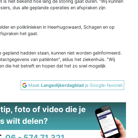
et is niet bekend hoe lang de storing gaat duren. "Wij kunnen
iers, dus alle geplande operaties en afspraken zijn
elder en poliklinieken in Heerhugowaard, Schagen en op
fspraken het gaat.
ie gepland hadden staan, kunnen niet worden geïnformeerd.
ctgegevens van patiënten", aldus het ziekenhuis. "Wij
ten die het betreft en hopen dat het zo snel mogelijk
Maak
Langedijkerdagblad
je Google-favoriet
ip, foto of video die je
s wilt delen?
.
06 - 574 71 321