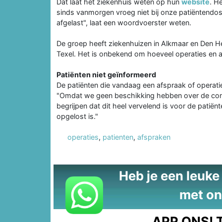
Dat laat het ziekenhuis weten op hun
website
. H
sinds vanmorgen vroeg niet bij onze patiëntendoss
afgelast", laat een woordvoerster weten.
De groep heeft ziekenhuizen in Alkmaar en Den H
Texel. Het is onbekend om hoeveel operaties en a
Patiënten niet geïnformeerd
De patiënten die vandaag een afspraak of operat
"Omdat we geen beschikking hebben over de conta
begrijpen dat dit heel vervelend is voor de patiën
opgelost is."
operaties
,
patienten
,
afspraken
Heb je een leuke t
met on
APP ONS!
T