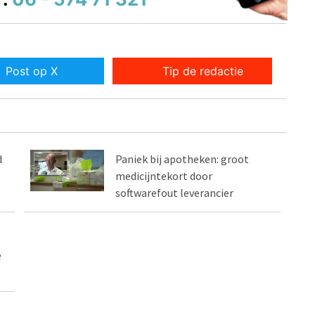
Post op X
Tip de redactie
d
Paniek bij apotheken: groot
medicijntekort door
softwarefout leverancier
e