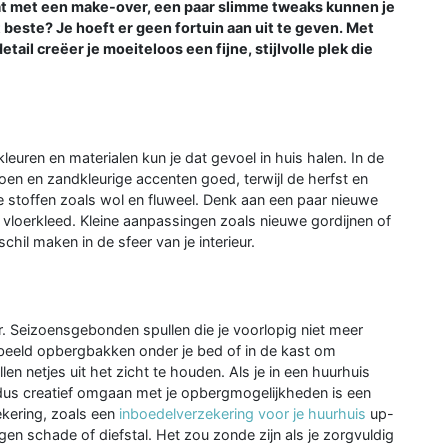
at met een make-over, een paar slimme tweaks kunnen je
este? Je hoeft er geen fortuin aan uit te geven. Met
tail creëer je moeiteloos een fijne, stijlvolle plek die
kleuren en materialen kun je dat gevoel in huis halen. In de
roen en zandkleurige accenten goed, terwijl de herfst en
e stoffen zoals wol en fluweel. Denk aan een paar nieuwe
 vloerkleed. Kleine aanpassingen zoals nieuwe gordijnen of
hil maken in de sfeer van je interieur.
r. Seizoensgebonden spullen die je voorlopig niet meer
rbeeld opbergbakken onder je bed of in de kast om
n netjes uit het zicht te houden. Als je in een huurhuis
dus creatief omgaan met je opbergmogelijkheden is een
ekering, zoals een
inboedelverzekering voor je huurhuis
up-
egen schade of diefstal. Het zou zonde zijn als je zorgvuldig