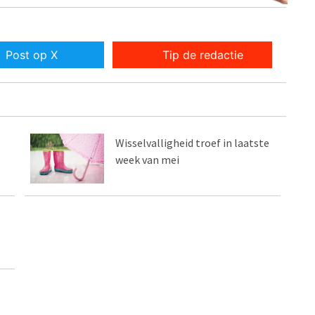
Post op X
Tip de redactie
Wisselvalligheid troef in laatste
week van mei