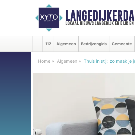
LANGEDIJKERDA
lokaal nieuws langedijk en dijk e
112
Algemeen
Bedrijvengids
Gemeente
Home
Algemeen
Thuis in stijl: zo maak je