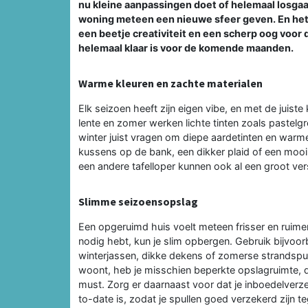
nu kleine aanpassingen doet of helemaal losga
woning meteen een nieuwe sfeer geven. En het b
een beetje creativiteit en een scherp oog voor de
helemaal klaar is voor de komende maanden.
Warme kleuren en zachte materialen
Elk seizoen heeft zijn eigen vibe, en met de juiste 
lente en zomer werken lichte tinten zoals pastelg
winter juist vragen om diepe aardetinten en warm
kussens op de bank, een dikker plaid of een mooi
een andere tafelloper kunnen ook al een groot versc
Slimme seizoensopslag
Een opgeruimd huis voelt meteen frisser en ruime
nodig hebt, kun je slim opbergen. Gebruik bijvoo
winterjassen, dikke dekens of zomerse strandspulle
woont, heb je misschien beperkte opslagruimte, 
must. Zorg er daarnaast voor dat je inboedelverz
to-date is, zodat je spullen goed verzekerd zijn t