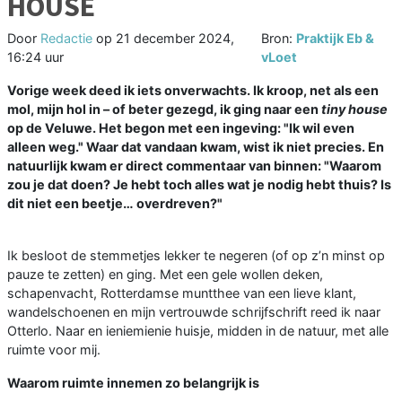
HOUSE
Door
Redactie
op
21 december 2024,
Bron:
Praktijk Eb &
16:24 uur
vLoet
Vorige week deed ik iets onverwachts. Ik kroop, net als een
mol, mijn hol in – of beter gezegd, ik ging naar een
tiny house
op de Veluwe. Het begon met een ingeving: "Ik wil even
alleen weg." Waar dat vandaan kwam, wist ik niet precies. En
natuurlijk kwam er direct commentaar van binnen: "Waarom
zou je dat doen? Je hebt toch alles wat je nodig hebt thuis? Is
dit niet een beetje… overdreven?"
Ik besloot de stemmetjes lekker te negeren (of op z’n minst op
pauze te zetten) en ging. Met een gele wollen deken,
schapenvacht, Rotterdamse muntthee van een lieve klant,
wandelschoenen en mijn vertrouwde schrijfschrift reed ik naar
Otterlo. Naar en ieniemienie huisje, midden in de natuur, met alle
ruimte voor mij.
Waarom ruimte innemen zo belangrijk is