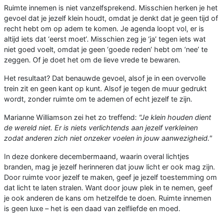
Ruimte innemen is niet vanzelfsprekend. Misschien herken je het
gevoel dat je jezelf klein houdt, omdat je denkt dat je geen tijd of
recht hebt om op adem te komen. Je agenda loopt vol, er is
altijd iets dat ‘eerst moet’. Misschien zeg je ‘ja’ tegen iets wat
niet goed voelt, omdat je geen ‘goede reden’ hebt om ‘nee’ te
zeggen. Of je doet het om de lieve vrede te bewaren.
Het resultaat? Dat benauwde gevoel, alsof je in een overvolle
trein zit en geen kant op kunt. Alsof je tegen de muur gedrukt
wordt, zonder ruimte om te ademen of echt jezelf te zijn.
Marianne Williamson zei het zo treffend:
"Je klein houden dient
de wereld niet. Er is niets verlichtends aan jezelf verkleinen
zodat anderen zich niet onzeker voelen in jouw aanwezigheid."
In deze donkere decembermaand, waarin overal lichtjes
branden, mag je jezelf herinneren dat jouw licht er ook mag zijn.
Door ruimte voor jezelf te maken, geef je jezelf toestemming om
dat licht te laten stralen. Want door jouw plek in te nemen, geef
je ook anderen de kans om hetzelfde te doen. Ruimte innemen
is geen luxe – het is een daad van zelfliefde en moed.