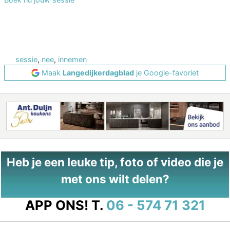
sessie
,
nee
,
innemen
Maak
Langedijkerdagblad
je Google-favoriet
Heb je een leuke tip, foto of video die je
met ons wilt delen?
APP ONS!
T.
06 - 574 71 321