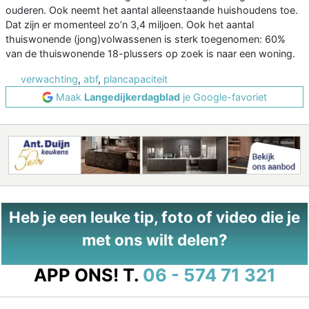
ouderen. Ook neemt het aantal alleenstaande huishoudens toe.
Dat zijn er momenteel zo’n 3,4 miljoen. Ook het aantal
thuiswonende (jong)volwassenen is sterk toegenomen: 60%
van de thuiswonende 18-plussers op zoek is naar een woning.
verwachting
,
abf
,
plancapaciteit
Maak
Langedijkerdagblad
je Google-favoriet
Heb je een leuke tip, foto of video die je
met ons wilt delen?
APP ONS!
T.
06 - 574 71 321