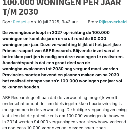
100.000 WONINGEN PER JAAR
T/M 2030
Door
Redactie
op
10 juli 2025, 9:43 uur
Bron:
Rijksoverheid
De woningbouw loopt in 2027 op richting de 100.000
woningen en komt de jaren erna uit rond de 90.000
woningen per jaar. Deze verwachting blijkt uit het jaarlijkse
Primos-rapport van ABF Research. Blijvende inzet van alle
betrokken partijen is nodig om deze woningen te realiseren.
Aandachtspunt is dat een groot deel van de
woningbouwplannen tot 2030 nog vergund moet worden.
Provincies moeten bovendien plannen maken om na 2030
het realisatietempo van zo’n 100.000 woningen per jaar vol
te kunnen houden.
ABF Research geeft aan dat de verwachting mogelijk wordt
onderschat omdat de inmiddels ingetrokken huurbevriezing is
meegenomen in de verwachting. De huidige vergunningverlening
laat zien dat de potentie er is om 100.000 woningen te bouwen.
In 2024 werden 94.000 vergunningen voor nieuwbouw verleend
en nog eens 10.000 voor overige toevoegingen, zoals