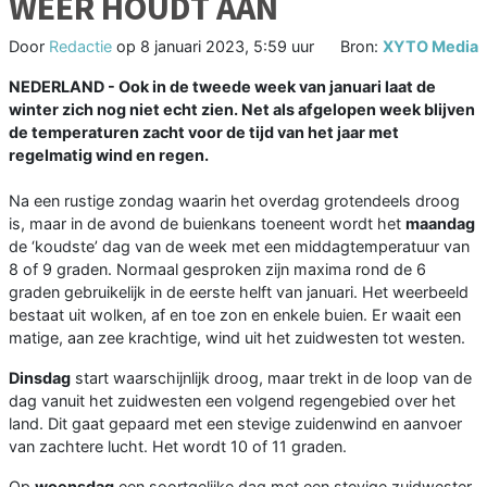
WEER HOUDT AAN
Door
Redactie
op
8 januari 2023, 5:59 uur
Bron:
XYTO Media
NEDERLAND - Ook in de tweede week van januari laat de
winter zich nog niet echt zien. Net als afgelopen week blijven
de temperaturen zacht voor de tijd van het jaar met
regelmatig wind en regen.
Na een rustige zondag waarin het overdag grotendeels droog
is, maar in de avond de buienkans toeneent wordt het
maandag
de ‘koudste’ dag van de week met een middagtemperatuur van
8 of 9 graden. Normaal gesproken zijn maxima rond de 6
graden gebruikelijk in de eerste helft van januari. Het weerbeeld
bestaat uit wolken, af en toe zon en enkele buien. Er waait een
matige, aan zee krachtige, wind uit het zuidwesten tot westen.
Dinsdag
start waarschijnlijk droog, maar trekt in de loop van de
dag vanuit het zuidwesten een volgend regengebied over het
land. Dit gaat gepaard met een stevige zuidenwind en aanvoer
van zachtere lucht. Het wordt 10 of 11 graden.
Op
woensdag
een soortgelijke dag met een stevige zuidwester