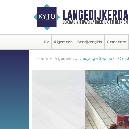
LANGEDIJKERDA
lokaal nieuws langedijk en dijk e
112
Algemeen
Bedrijvengids
Gemeente
Home
Algemeen
Zesjarige Sep haalt C di