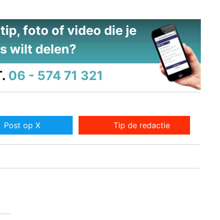
ip, foto of video die je
s wilt delen?
.
06 - 574 71 321
Post op X
Tip de redactie