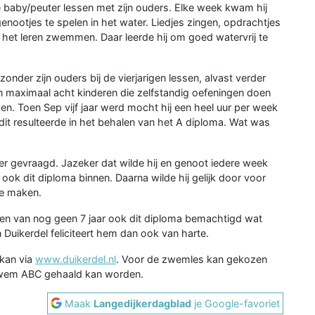
baby/peuter lessen met zijn ouders. Elke week kwam hij
ootjes te spelen in het water. Liedjes zingen, opdrachtjes
an het leren zwemmen. Daar leerde hij om goed watervrij te
onder zijn ouders bij de vierjarigen lessen, alvast verder
n maximaal acht kinderen die zelfstandig oefeningen doen
n. Toen Sep vijf jaar werd mocht hij een heel uur per week
t resulteerde in het behalen van het A diploma. Wat was
r gevraagd. Jazeker dat wilde hij en genoot iedere week
k dit diploma binnen. Daarna wilde hij gelijk door voor
e maken.
gen van nog geen 7 jaar ook dit diploma bemachtigd wat
n Duikerdel feliciteert hem dan ook van harte.
kan via
www.duikerdel.nl
. Voor de zwemles kan gekozen
zwem ABC gehaald kan worden.
Maak
Langedijkerdagblad
je Google-favoriet