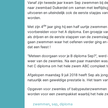
Vanaf zijn tweede jaar kwam Sep zwemmen bij de 
naar zwembad Duikerdel om samen met leeftijdsgen
uitvoeren en uiteindelijk ook de eerste stapjes v
worden.
de
Met zijn 4
jaar ging hij een half uurtje zwemmen z
voorbereiden voor het A diploma. Een groepje va
als drijven en de eerste stappen van de zwemslage
gaan zwemmen waar het oefenen verder ging en di
dat een feest !
“Meteen doorgaan voor je B diploma Sep?”, werd e
weer van de zwemles. Na een paar maanden was oo
het C diploma om het hele zwem ABC compleet t
Afgelopen maandag 9 juli 2018 heeft Sep als jon
natuurlijk een geweldige prestatie is. Het team va
Opgeven voor zwemles of babypeuterzwemmen 
worden voor een zwempakket waarbij het hele 
zwemmen
,
sep
,
diploma