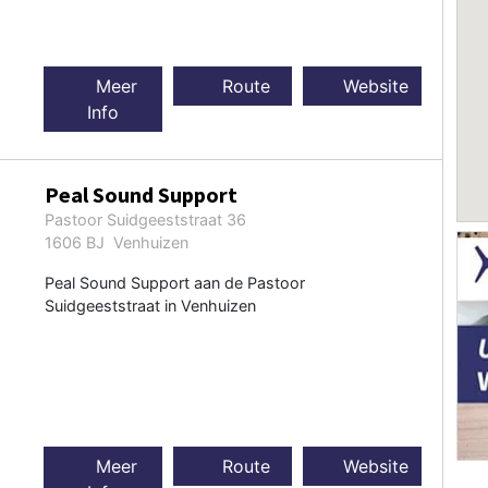
Meer
Route
Website
Info
Peal Sound Support
Pastoor Suidgeeststraat 36
1606 BJ Venhuizen
Peal Sound Support aan de Pastoor
Suidgeeststraat in Venhuizen
Meer
Route
Website