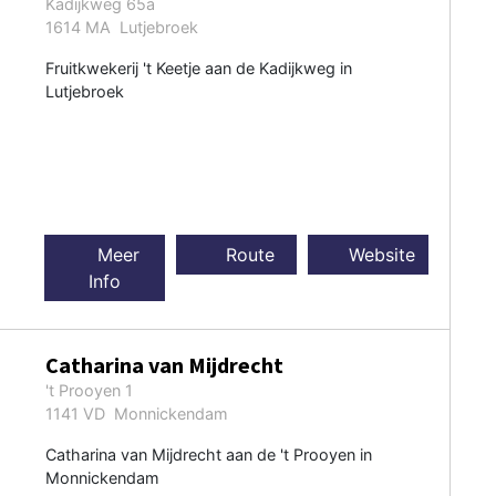
Kadijkweg 65a
1614 MA Lutjebroek
Fruitkwekerij 't Keetje aan de Kadijkweg in
Lutjebroek
Meer
Route
Website
Info
Catharina van Mijdrecht
't Prooyen 1
1141 VD Monnickendam
Catharina van Mijdrecht aan de 't Prooyen in
Monnickendam