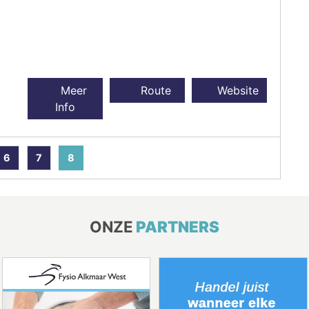
Meer
Route
Website
Info
6
7
8
ONZE
PARTNERS