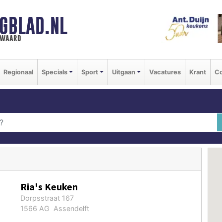
GBLAD.NL
n waard
Regionaal
Specials
Sport
Uitgaan
Vacatures
Krant
Co
Ria's Keuken
Dorpsstraat 167
1566 AG Assendelft