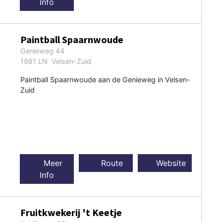
Info
Paintball Spaarnwoude
Genieweg 44
1981 LN Velsen-Zuid
Paintball Spaarnwoude aan de Genieweg in Velsen-
Zuid
Meer
Route
Website
Info
Fruitkwekerij 't Keetje