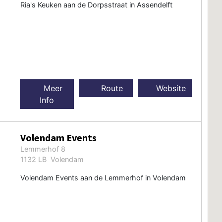
Ria's Keuken aan de Dorpsstraat in Assendelft
Meer
Route
Website
Info
Volendam Events
Lemmerhof 8
1132 LB Volendam
Volendam Events aan de Lemmerhof in Volendam