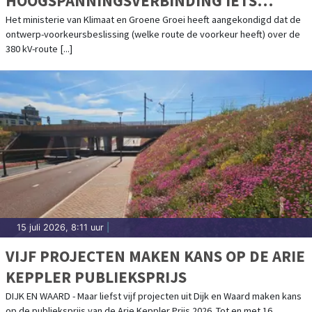
HOOGSPANNINGSVERBINDING IETS
UITGESTELD
Het ministerie van Klimaat en Groene Groei heeft aangekondigd dat de
ontwerp-voorkeursbeslissing (welke route de voorkeur heeft) over de
380 kV-route [...]
15 juli 2026, 8:11 uur
|
VIJF PROJECTEN MAKEN KANS OP DE ARIE
KEPPLER PUBLIEKSPRIJS
DIJK EN WAARD - Maar liefst vijf projecten uit Dijk en Waard maken kans
op de publieksprijs van de Arie Keppler Prijs 2026. Tot en met 16