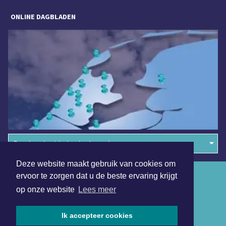
ONLINE DAGBLADEN
Overige dagbladen in de regio
Deze website maakt gebruik van cookies om
Algemene voorwaarden
ervoor te zorgen dat u de beste ervaring krijgt
op onze website
Lees meer
Disclaimer
Privacy Statement
Ik accepteer cookies