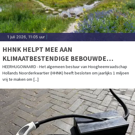
1 juli 2026, 11:05 uur
|
HHNK HELPT MEE AAN
KLIMAATBESTENDIGE BEBOUWDE
OMGEVING
HEERHUGOWAARD - Het algemeen bestuur van Hoogheemraadschap
Hollands Noorderkwartier (HHNK) heeft besloten om jaarlijks 1 miljoen
vrij te maken om [...]