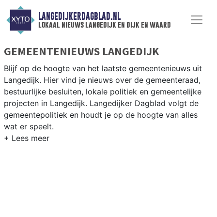
LANGEDIJKERDAGBLAD.NL
lokaal nieuws langedijk en dijk en waard
GEMEENTENIEUWS LANGEDIJK
Blijf op de hoogte van het laatste gemeentenieuws uit
Langedijk. Hier vind je nieuws over de gemeenteraad,
bestuurlijke besluiten, lokale politiek en gemeentelijke
projecten in Langedijk. Langedijker Dagblad volgt de
gemeentepolitiek en houdt je op de hoogte van alles
wat er speelt.
GEMEENTE LANGEDIJK
Van woningbouwplannen in de dorpen van Langedijk en
het groenbeheer langs de kanalen tot besluiten over de
samenwerking met Heerhugowaard in de gemeente Dijk
en Waard. Hier vind je het complete overzicht van
gemeentenieuws in Langedijk.