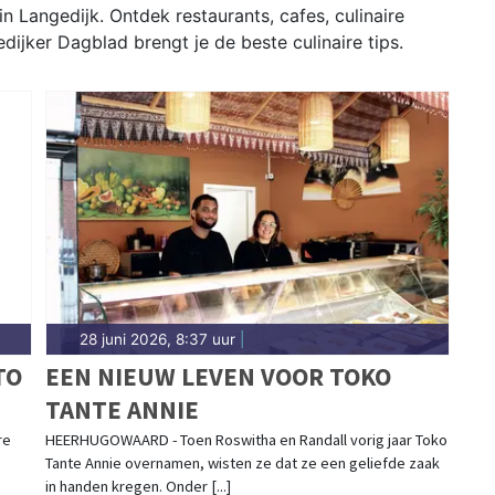
n Langedijk. Ontdek restaurants, cafes, culinaire
ijker Dagblad brengt je de beste culinaire tips.
28 juni 2026, 8:37 uur
|
TO
EEN NIEUW LEVEN VOOR TOKO
TANTE ANNIE
re
HEERHUGOWAARD - Toen Roswitha en Randall vorig jaar Toko
Tante Annie overnamen, wisten ze dat ze een geliefde zaak
in handen kregen. Onder [...]