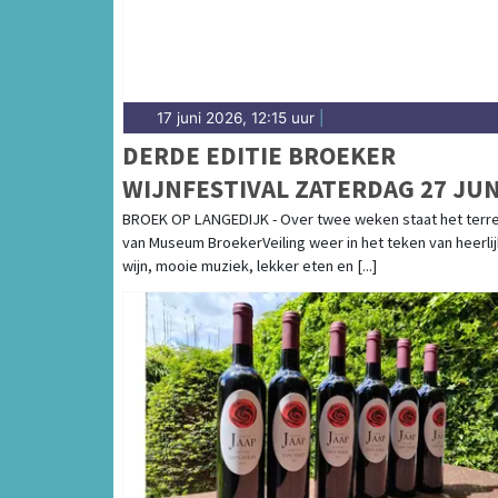
17 juni 2026, 12:15 uur
|
DERDE EDITIE BROEKER
WIJNFESTIVAL ZATERDAG 27 JUN
2026
BROEK OP LANGEDIJK - Over twee weken staat het terre
van Museum BroekerVeiling weer in het teken van heerli
wijn, mooie muziek, lekker eten en [...]