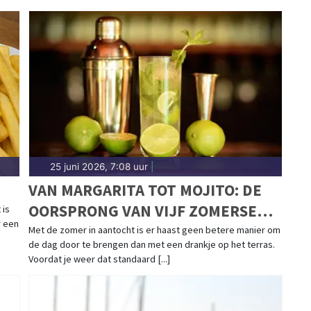
25 juni 2026, 7:08 uur
|
VAN MARGARITA TOT MOJITO: DE
OORSPRONG VAN VIJF ZOMERSE
 is
r een
COCKTAILKLASSIEKERS
Met de zomer in aantocht is er haast geen betere manier om
de dag door te brengen dan met een drankje op het terras.
Voordat je weer dat standaard [...]