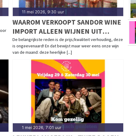
11 mei 2026, 9:30 uur
|
WAAROM VERKOOPT SANDOR WINE
IMPORT ALLEEN WIJNEN UIT
door
PORTUGAL?
De belangrijkste reden is de prijs/kwaliteit verhouding, deze
is ongeevenaard! En dat bewijst maar weer eens onze wijn
van de maand: deze heerlijke [...]
1 mei 2026, 7:01 uur
|