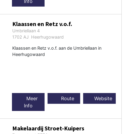
Info
Klaassen en Retz v.o.f.
Umbriellaan 4
1702 AJ Heerhugowaard
Klaassen en Retz v.o.f. aan de Umbriellaan in
Heerhugowaard
Meer
Route
Website
Info
Makelaardij Stroet-Kuipers