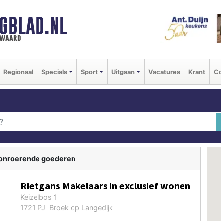
GBLAD.NL
n waard
Regionaal
Specials
Sport
Uitgaan
Vacatures
Krant
Co
- onroerende goederen
Rietgans Makelaars in exclusief wonen
Keizelbos 1
1721 PJ Broek op Langedijk