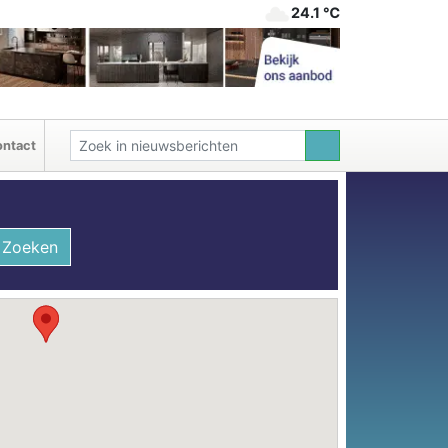
24.1 ℃
ntact
Zoeken