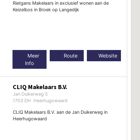
Rietgans Makelaars in exclusief wonen aan de
Keizelbos in Broek op Langedijk
Meer
Route
Website
Info
CLIQ Makelaars B.V.
Jan Duikerweg 5
1703 DH Heerhugowaard
CLIQ Makelaars B.V. aan de Jan Duikerweg in
Heerhugowaard