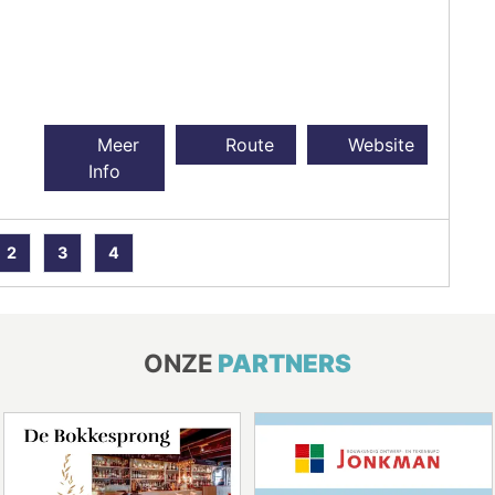
Meer
Route
Website
Info
2
3
4
ONZE
PARTNERS