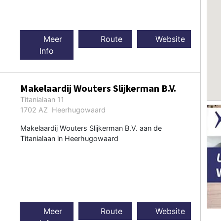
Meer
Route
Website
Info
Makelaardij Wouters Slijkerman B.V.
Titanialaan 11
1702 AZ Heerhugowaard
Makelaardij Wouters Slijkerman B.V. aan de
Titanialaan in Heerhugowaard
Meer
Route
Website