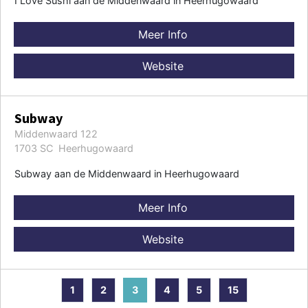
I Love Sushi aan de Middenwaard in Heerhugowaard
Meer Info
Website
Subway
Middenwaard 122
1703 SC Heerhugowaard
Subway aan de Middenwaard in Heerhugowaard
Meer Info
Website
1
2
3
4
5
15