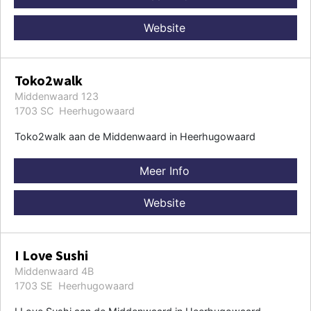
Website
Toko2walk
Middenwaard 123
1703 SC Heerhugowaard
Toko2walk aan de Middenwaard in Heerhugowaard
Meer Info
Website
I Love Sushi
Middenwaard 4B
1703 SE Heerhugowaard