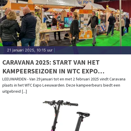
21 januari 2025, 10:15 uur
|
CARAVANA 2025: START VAN HET
KAMPEERSEIZOEN IN WTC EXPO
LEEUWARDEN
LEEUWARDEN - Van 29 januari tot en met 2 februari 2025 vindt Caravana
plaats in het WTC Expo Leeuwarden. Deze kampeerbeurs biedt een
uitgebreid [...]