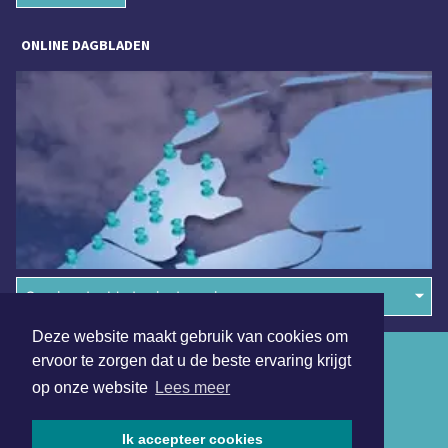
ONLINE DAGBLADEN
Overige dagbladen in de regio
Deze website maakt gebruik van cookies om
Algemene voorwaarden
ervoor te zorgen dat u de beste ervaring krijgt
op onze website
Lees meer
Disclaimer
Privacy Statement
Ik accepteer cookies