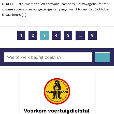
JAARBEURS
UTRECHT - Nieuwe modellen caravans, campers, vouwwagens, tenten,
slimme accessoires én gezellige campings: van 2 tot en met 6 oktober
is Jaarbeurs [...]
1
2
3
(current)
4
5
...
8