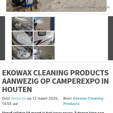
Vorige
V
EKOWAX CLEANING PRODUCTS
AANWEZIG OP CAMPEREXPO IN
HOUTEN
Door
Redactie
op
12 maart 2025,
Bron:
Ekowax Cleaning
14:55 uur
Products
Vanaf vrijdag 14 maart is het weer zover, 3 dagen lang een