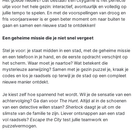
Het goede nieuws? Dat bestaat! Een citygame is hét perfecte
uitje voor het hele gezin: interactief, avontuurlijk en volledig op
jullie tempo te spelen. En met de voorspellingen van droog en
fris voorjaarsweer is er geen beter moment om naar buiten te
gaan en samen een nieuwe stad te ontdekken!
Een geheime missie die je niet snel vergeet
Stel je voor: je staat midden in een stad, met de geheime missie
en een telefoon in je hand, en de eerste opdracht verschijnt op
het scherm. Waar moet je naartoe? Wat betekent die
mysterieuze aanwijzing? Samen met je gezin puzzel je, kraak je
codes en los je raadsels op terwijl je de stad op een compleet
nieuwe manier ontdekt.
Je kiest zelf hoe spannend het wordt. Wil je de sensatie van een
achtervolging? Ga dan voor
The Hunt
. Altijd al in de schoenen
van een detective willen staan?
Sherlock
daagt je uit om de
slimste van de familie te zijn. Liever ontsnappen aan een stad
vol raadsels?
Escape the City
test jullie teamwork en
puzzelvermogen.