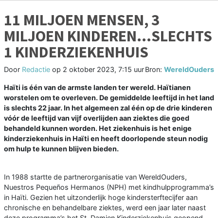
11 MILJOEN MENSEN, 3
MILJOEN KINDEREN...SLECHTS
1 KINDERZIEKENHUIS
Door
Redactie
op
2 oktober 2023, 7:15 uur
Bron:
WereldOuders
Haïti is één van de armste landen ter wereld. Haïtianen
worstelen om te overleven. De gemiddelde leeftijd in het land
is slechts 22 jaar. In het algemeen zal één op de drie kinderen
vóór de leeftijd van vijf overlijden aan ziektes die goed
behandeld kunnen worden. Het ziekenhuis is het enige
kinderziekenhuis in Haïti en heeft doorlopende steun nodig
om hulp te kunnen blijven bieden.
In 1988 startte de partnerorganisatie van WereldOuders,
Nuestros Pequeños Hermanos (NPH) met kindhulpprogramma’s
in Haïti. Gezien het uitzonderlijk hoge kindersterftecijfer aan
chronische en behandelbare ziektes, werd een jaar later naast
deze programma’s het St. Damien Kinderziekenhuis geopend.