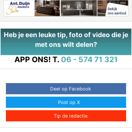
Heb je een leuke tip, foto of video die je
met ons wilt delen?
APP ONS!
T.
06 - 574 71 321
Deel op Facebook
Post op X
Tip de redactie