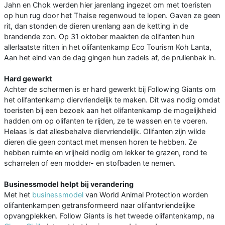
Jahn en Chok werden hier jarenlang ingezet om met toeristen
op hun rug door het Thaise regenwoud te lopen. Gaven ze geen
rit, dan stonden de dieren urenlang aan de ketting in de
brandende zon. Op 31 oktober maakten de olifanten hun
allerlaatste ritten in het olifantenkamp Eco Tourism Koh Lanta,
Aan het eind van de dag gingen hun zadels af, de prullenbak in.
Hard gewerkt
Achter de schermen is er hard gewerkt bij Following Giants om
het olifantenkamp diervriendelijk te maken. Dit was nodig omdat
toeristen bij een bezoek aan het olifantenkamp de mogelijkheid
hadden om op olifanten te rijden, ze te wassen en te voeren.
Helaas is dat allesbehalve diervriendelijk. Olifanten zijn wilde
dieren die geen contact met mensen horen te hebben. Ze
hebben ruimte en vrijheid nodig om lekker te grazen, rond te
scharrelen of een modder- en stofbaden te nemen.
Businessmodel helpt bij verandering
Met het
businessmodel
van World Animal Protection worden
olifantenkampen getransformeerd naar olifantvriendelijke
opvangplekken. Follow Giants is het tweede olifantenkamp, na