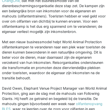
ChangChill,
dat met het businessmodel van de
dierenbeschermingsorganisatie deze stap zet. De kampen zijn
een belangrijke bron van inkomsten voor de eigenaren en
mahouts (olifantentrainers). Toeristen hebben er veel geld voor
over om olifanten van dichtbij te kunnen ervaren. Voor een
olifantenkamp is het dus erg spannend om te veranderen; de
eigenaar verliest mogelijk zijn inkomstenbron.
Met een nieuw businessmodel helpt World Animal Protection
olifantenkampen te veranderen naar een plek waar toeristen de
dieren kunnen bewonderen in een natuurlijke omgeving. Dit is
beter voor de dieren, maar daarnaast zijn de eigenaren
verzekerd van hun inkomsten. Reisorganisaties ondersteunen
die transformatie en promoten deze diervriendelijke plekken
onder toeristen, waardoor de eigenaar zijn inkomsten na de
transitie behoudt.
David Owen, Elephant Venue Project Manager van World Animal
Protection, ging aan de slag met de mahouts van Following
Giants. Hij heeft ze getraind en begeleid bij de transitie. De
mahouts gingen bijvoorbeeld een week naar
olifantenopvang
BLES
, waar ze leerden over de zorg voor olifanten in een