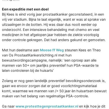
Een expeditie met een doel
Bij Kees is eind vorig jaar prostaatkanker geconstateerd, in een
vrij ver stadium. Bijna te laat eigenlijk, want er was al sprake van
uitzaaiingen in de botten. Hij was daar dus nooit eerder op
onderzocht. Een intensieve behandeling met chemo en veel
medicijnen in het afgelopen jaar hebben de ziekte voorlopig
onder controle gekregen. Dat had anders gekund en gemoeten.
Met hun deelname aan
Moose ff Weg
steunen Kees en Theo
van Os ProstaatKankerstichting.nl met hun
bewustwordingscampagne, namelijk: ‘een oproep aan alle
mannen van 50+ om jaarlijks preventief hun PSA-waarde te
laten controleren bij de huisarts’
Zolang er nog geen landelijk preventief bevolkingsonderzoek is,
gaan we ervoor zorgen dat er goed voorlichtingsmateriaal
komt, waarmee we mannen van /> 50 jaar èn huisartsen bewust
maken van het belang van regelmatige PSA-controle.
Ga naar
www.protesttegenprostaatkanker.nl
en kijk hoe je dit