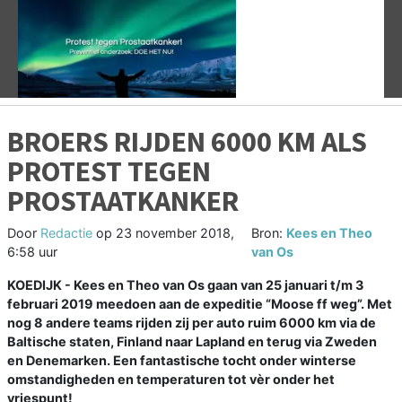
Vorige
V
BROERS RIJDEN 6000 KM ALS
PROTEST TEGEN
PROSTAATKANKER
Door
Redactie
op
23 november 2018,
Bron:
Kees en Theo
6:58 uur
van Os
KOEDIJK - Kees en Theo van Os gaan van 25 januari t/m 3
februari 2019 meedoen aan de expeditie “Moose ff weg”. Met
nog 8 andere teams rijden zij per auto ruim 6000 km via de
Baltische staten, Finland naar Lapland en terug via Zweden
en Denemarken. Een fantastische tocht onder winterse
omstandigheden en temperaturen tot vèr onder het
vriespunt!