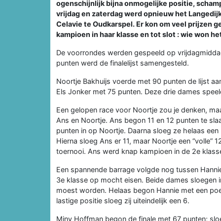
ogenschijnlijk bijna onmogelijke positie, scha
vrijdag en zaterdag werd opnieuw het Langedi
Celavie te Oudkarspel. Er kon om veel prijzen 
kampioen in haar klasse en tot slot : wie won he
De voorrondes werden gespeeld op vrijdagmidda
punten werd de finalelijst samengesteld.
Noortje Bakhuijs voerde met 90 punten de lijst aa
Els Jonker met 75 punten. Deze drie dames speelde
Een gelopen race voor Noortje zou je denken, maa
Ans en Noortje. Ans begon 11 en 12 punten te sla
punten in op Noortje. Daarna sloeg ze helaas een
Hierna sloeg Ans er 11, maar Noortje een “volle” 1
toernooi. Ans werd knap kampioen in de 2e klass
Een spannende barrage volgde nog tussen Hannie 
3e klasse op mocht eisen. Beide dames sloegen i
moest worden. Helaas begon Hannie met een poed
lastige positie sloeg zij uiteindelijk een 6.
Miny Hoffman begon de finale met 67 punten; sloeg