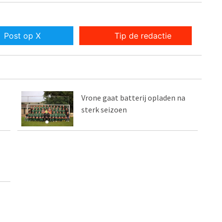
Post op X
Tip de redactie
Vrone gaat batterij opladen na
sterk seizoen