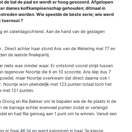
mpt de bal de paal en wordt er hoog gescoord. Afgelopen
jker dames kolfkampioenschap gehouden; ditmaal in
gestreden worden. Wie speelde de beste serie; wie werd
t toernooi ?
g en zaterdagochtend. Aan de hand van de geslagen
n . Direct achter haar stond Ans van de Wetering met 77 en
n de laatste finalepartij.
r niets was minder waar. Er ontstond vooral strijd tussen
an tegenover Noortje die 6 en 10 scoorde. Ans liep dus 7
 poedel, maar Noortje overkwam dat direct daarna ook !
2. Noortje won uiteindelijk met 123 punten totaal toch het
e met 121 punten.
Droog en Ria Bakker om te bepalen wie de 4e plaats in de
n de barrage echter evenveel punten zodat er verlengd
el en had Ria genoeg aan 1 punt om te winnen. Vanuit een
 er fraai 46 bij en werd kampioen in haar 3e klasse.