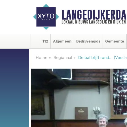
LANGEDIJKERDA
lokaal nieuws langedijk en dijk e
112
Algemeen
Bedrijvengids
Gemeente
Home
Regionaal
De bal blijft rond... (Ve