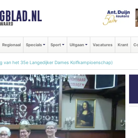
GBLAD.NL
n waard
Regionaal
Specials
Sport
Uitgaan
Vacatures
Krant
Co
rslag van het 35e Langedijker Dames Kolfkampioenschap)