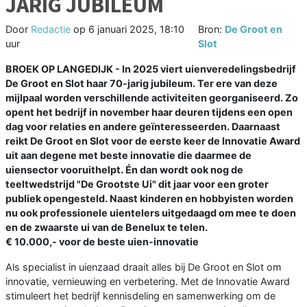
JARIG JUBILEUM
Door
Redactie
op
6 januari 2025, 18:10
Bron:
De Groot en
uur
Slot
BROEK OP LANGEDIJK - In 2025 viert uienveredelingsbedrijf
De Groot en Slot haar 70-jarig jubileum. Ter ere van deze
mijlpaal worden verschillende activiteiten georganiseerd. Zo
opent het bedrijf in november haar deuren tijdens een open
dag voor relaties en andere geïnteresseerden. Daarnaast
reikt De Groot en Slot voor de eerste keer de Innovatie Award
uit aan degene met beste innovatie die daarmee de
uiensector vooruithelpt. Én dan wordt ook nog de
teeltwedstrijd "De Grootste Ui" dit jaar voor een groter
publiek opengesteld. Naast kinderen en hobbyisten worden
nu ook professionele uientelers uitgedaagd om mee te doen
en de zwaarste ui van de Benelux te telen.
€ 10.000,- voor de beste uien-innovatie
Als specialist in uienzaad draait alles bij De Groot en Slot om
innovatie, vernieuwing en verbetering. Met de Innovatie Award
stimuleert het bedrijf kennisdeling en samenwerking om de