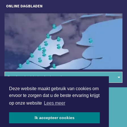
ONLINE DAGBLADEN
Overige dagbladen in de regio
Deze website maakt gebruik van cookies om
Algemene voorwaarden
ervoor te zorgen dat u de beste ervaring krijgt
op onze website
Lees meer
Disclaimer
Privacy Statement
Ik accepteer cookies
Copyright (c) 2026 | Langedijkerdagblad.nl - Alle rechten