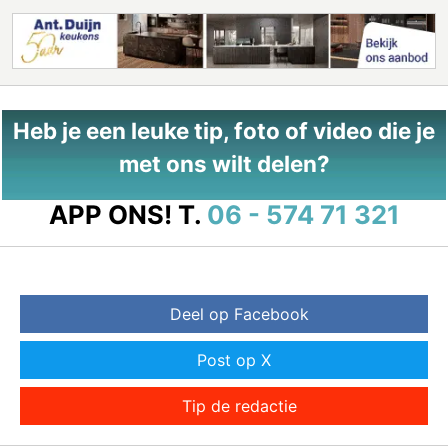
Heb je een leuke tip, foto of video die je
met ons wilt delen?
APP ONS!
T.
06 - 574 71 321
Deel op Facebook
Post op X
Tip de redactie