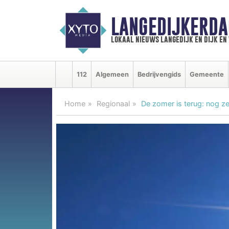
LANGEDIJKERDA
lokaal nieuws langedijk en dijk e
112
Algemeen
Bedrijvengids
Gemeente
Home
Regionaal
De zomer is terug: nog z