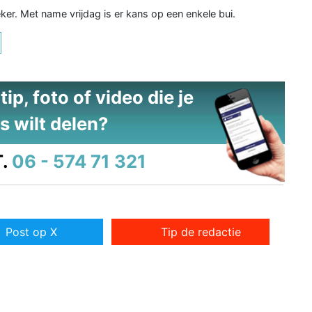
ker. Met name vrijdag is er kans op een enkele bui.
ip, foto of video die je
s wilt delen?
.
06 - 574 71 321
Post op X
Tip de redactie