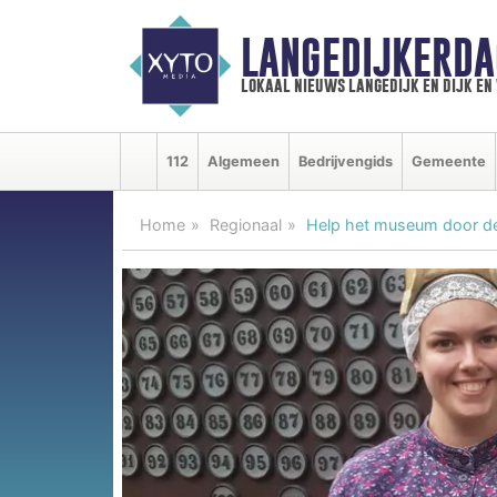
LANGEDIJKERDA
lokaal nieuws langedijk en dijk e
112
Algemeen
Bedrijvengids
Gemeente
Home
Regionaal
Help het museum door de 