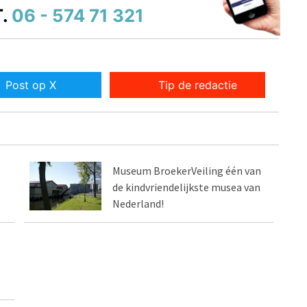
.
06 - 574 71 321
Post op X
Tip de redactie
Museum BroekerVeiling één van
de kindvriendelijkste musea van
Nederland!