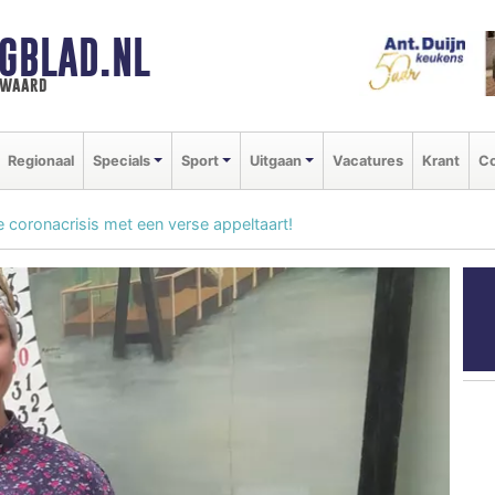
GBLAD.NL
n waard
Regionaal
Specials
Sport
Uitgaan
Vacatures
Krant
Co
coronacrisis met een verse appeltaart!