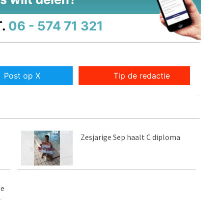
.
06 - 574 71 321
Post op X
Tip de redactie
Zesjarige Sep haalt C diploma
te
r