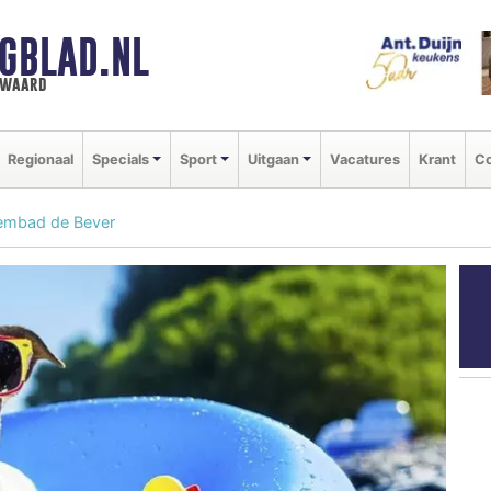
GBLAD.NL
n waard
Regionaal
Specials
Sport
Uitgaan
Vacatures
Krant
Co
mbad de Bever