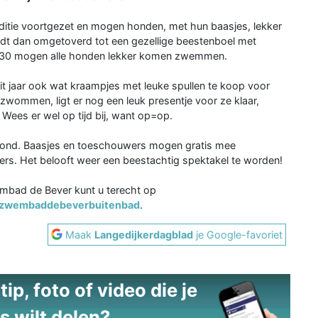
ditie voortgezet en mogen honden, met hun baasjes, lekker
 dan omgetoverd tot een gezellige beestenboel met
19.30 mogen alle honden lekker komen zwemmen.
it jaar ook wat kraampjes met leuke spullen te koop voor
zwommen, ligt er nog een leuk presentje voor ze klaar,
ees er wel op tijd bij, want op=op.
ond. Baasjes en toeschouwers mogen gratis mee
s. Het belooft weer een beestachtig spektakel te worden!
embad de Bever kunt u terecht op
/zwembaddebeverbuitenbad
.
Maak
Langedijkerdagblad
je Google-favoriet
ip, foto of video die je
s wilt delen?