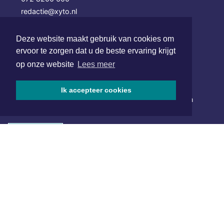
redactie@xyto.nl
www.xyto.nl
Deze website maakt gebruik van cookies om
SOCIAL MEDIA
ervoor te zorgen dat u de beste ervaring krijgt
op onze website
Lees meer
NIEUWSBRIEF AANMELDEN
Ik accepteer cookies
Schrijf je in voor onze nieuwsbrief en krijg wekelijks een
samenvatting van alle gebeurtenissen uit jouw regio.
Aanmelden
ONLINE DAGBLADEN